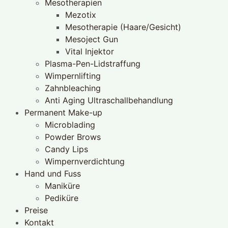
Mesotherapien
Mezotix
Mesotherapie (Haare/Gesicht)
Mesoject Gun
Vital Injektor
Plasma-Pen-Lidstraffung
Wimpernlifting
Zahnbleaching
Anti Aging Ultraschallbehandlung
Permanent Make-up
Microblading
Powder Brows
Candy Lips
Wimpernverdichtung
Hand und Fuss
Maniküre
Pediküre
Preise
Kontakt