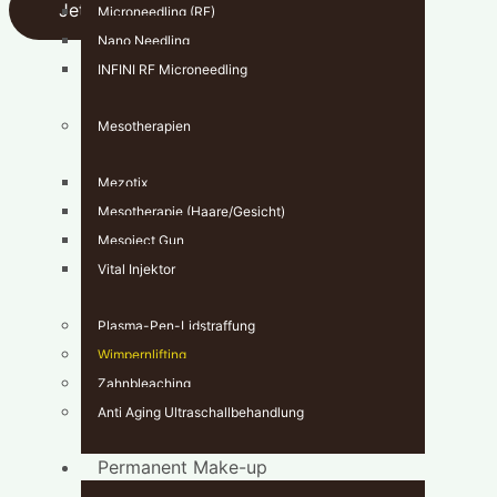
Jetzt Termin buchen
Microneedling (RF)
Nano Needling
INFINI RF Microneedling
Mesotherapien
Mezotix
Mesotherapie (Haare/Gesicht)
Mesoject Gun
Vital Injektor
Plasma-Pen-Lidstraffung
Wimpernlifting
Zahnbleaching
Anti Aging Ultraschallbehandlung
Permanent Make-up