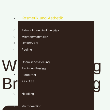
Kosmetik und Ästhetik
Behandlungen im Überblick
Microdermabrasion
HYDROcare
Peeling
Wimpernlifting
Chemisches Peeling
Bio Algen Peeling
Braunschweig
BioRePeel
PRX-T33
Needling
Natürlich schöne Wimpern
Microneedling