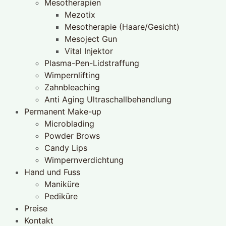
Mesotherapien
Mezotix
Mesotherapie (Haare/Gesicht)
Mesoject Gun
Vital Injektor
Plasma-Pen-Lidstraffung
Wimpernlifting
Zahnbleaching
Anti Aging Ultraschallbehandlung
Permanent Make-up
Microblading
Powder Brows
Candy Lips
Wimpernverdichtung
Hand und Fuss
Maniküre
Pediküre
Preise
Kontakt